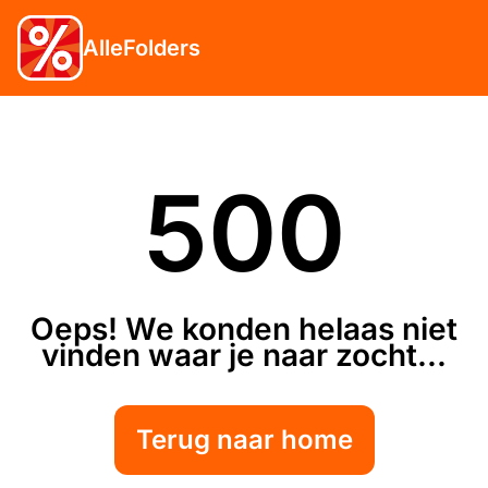
AlleFolders
500
Oeps! We konden helaas niet
vinden waar je naar zocht...
Terug naar home