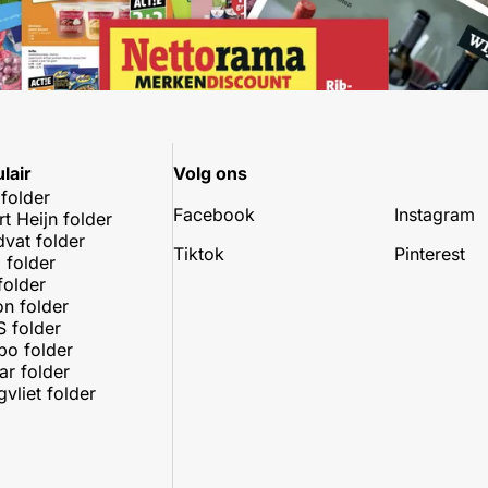
lair
Volg ons
 folder
Facebook
Instagram
rt Heijn folder
dvat folder
Tiktok
Pinterest
 folder
folder
on folder
 folder
o folder
r folder
vliet folder