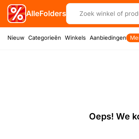
AlleFolders
Nieuw
Categorieën
Winkels
Aanbiedingen
Me
Oeps! We ko