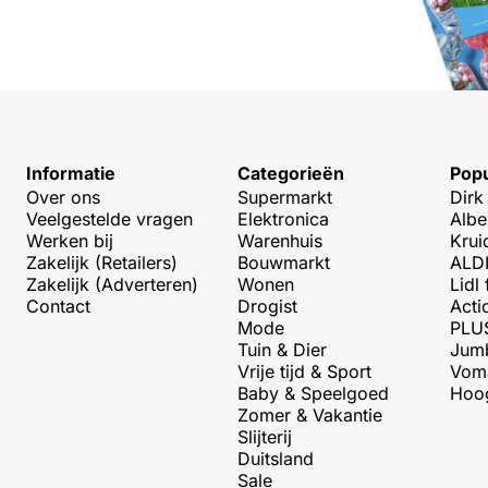
Informatie
Categorieën
Popu
Over ons
Supermarkt
Dirk
Veelgestelde vragen
Elektronica
Albe
Werken bij
Warenhuis
Krui
Zakelijk (Retailers)
Bouwmarkt
ALDI
Zakelijk (Adverteren)
Wonen
Lidl 
Contact
Drogist
Acti
Mode
PLUS
Tuin & Dier
Jumb
Vrije tijd & Sport
Voma
Baby & Speelgoed
Hoog
Zomer & Vakantie
Slijterij
Duitsland
Sale