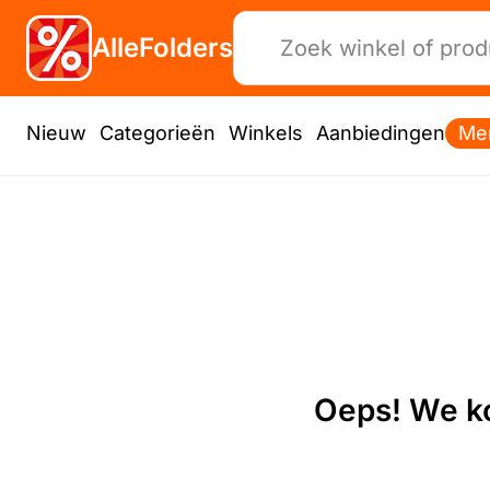
AlleFolders
Nieuw
Categorieën
Winkels
Aanbiedingen
Me
Oeps! We ko