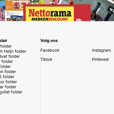
lair
Volg ons
 folder
Facebook
Instagram
rt Heijn folder
dvat folder
Tiktok
Pinterest
 folder
folder
on folder
 folder
o folder
r folder
vliet folder