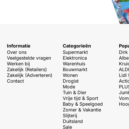
Informatie
Categorieën
Popu
Over ons
Supermarkt
Dirk
Veelgestelde vragen
Elektronica
Albe
Werken bij
Warenhuis
Krui
Zakelijk (Retailers)
Bouwmarkt
ALDI
Zakelijk (Adverteren)
Wonen
Lidl 
Contact
Drogist
Acti
Mode
PLUS
Tuin & Dier
Jumb
Vrije tijd & Sport
Voma
Baby & Speelgoed
Hoog
Zomer & Vakantie
Slijterij
Duitsland
Sale