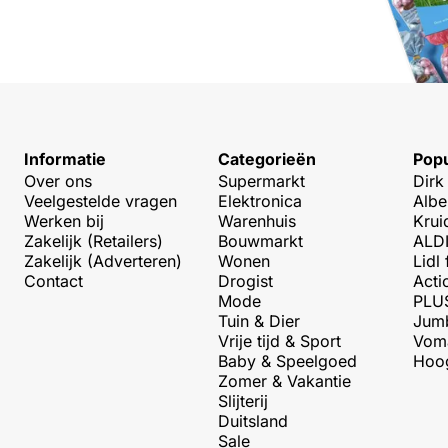
Informatie
Categorieën
Popu
Over ons
Supermarkt
Dirk
Veelgestelde vragen
Elektronica
Albe
Werken bij
Warenhuis
Krui
Zakelijk (Retailers)
Bouwmarkt
ALDI
Zakelijk (Adverteren)
Wonen
Lidl 
Contact
Drogist
Acti
Mode
PLUS
Tuin & Dier
Jumb
Vrije tijd & Sport
Voma
Baby & Speelgoed
Hoog
Zomer & Vakantie
Slijterij
Duitsland
Sale