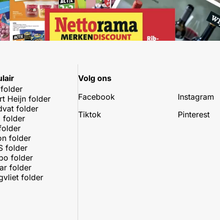
lair
Volg ons
 folder
Facebook
Instagram
rt Heijn folder
dvat folder
Tiktok
Pinterest
 folder
folder
on folder
 folder
o folder
r folder
vliet folder