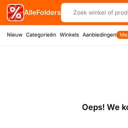
AlleFolders
Nieuw
Categorieën
Winkels
Aanbiedingen
Me
Oeps! We ko