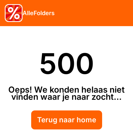
AlleFolders
500
Oeps! We konden helaas niet
vinden waar je naar zocht...
Terug naar home