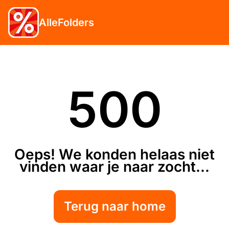
AlleFolders
500
Oeps! We konden helaas niet
vinden waar je naar zocht...
Terug naar home