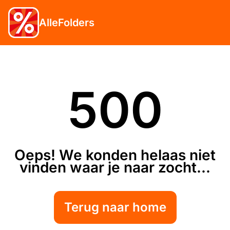
AlleFolders
500
Oeps! We konden helaas niet
vinden waar je naar zocht...
Terug naar home