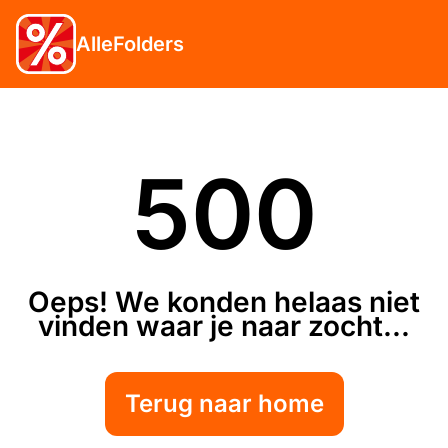
AlleFolders
500
Oeps! We konden helaas niet
vinden waar je naar zocht...
Terug naar home