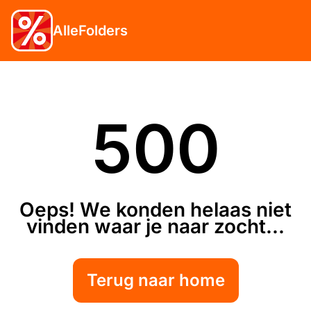
AlleFolders
500
Oeps! We konden helaas niet
vinden waar je naar zocht...
Terug naar home