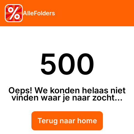
AlleFolders
500
Oeps! We konden helaas niet
vinden waar je naar zocht...
Terug naar home