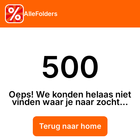
AlleFolders
500
Oeps! We konden helaas niet
vinden waar je naar zocht...
Terug naar home