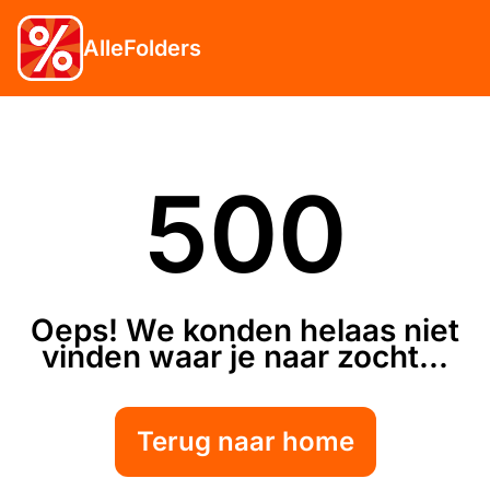
AlleFolders
500
Oeps! We konden helaas niet
vinden waar je naar zocht...
Terug naar home