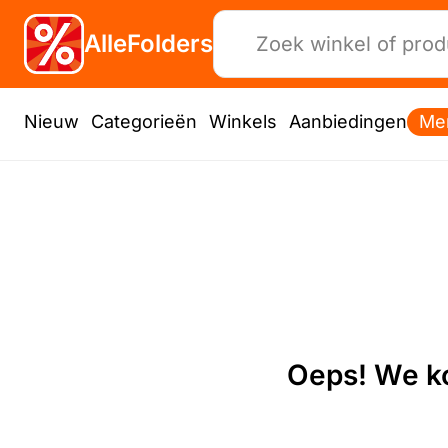
AlleFolders
Nieuw
Categorieën
Winkels
Aanbiedingen
Me
Oeps! We ko