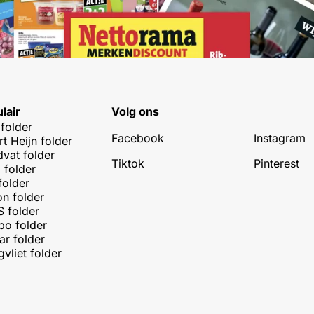
lair
Volg ons
 folder
Facebook
Instagram
rt Heijn folder
dvat folder
Tiktok
Pinterest
 folder
folder
on folder
 folder
o folder
r folder
vliet folder