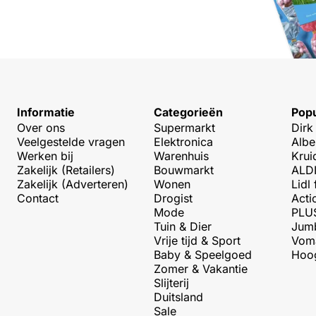
Informatie
Categorieën
Popu
Over ons
Supermarkt
Dirk
Veelgestelde vragen
Elektronica
Albe
Werken bij
Warenhuis
Krui
Zakelijk (Retailers)
Bouwmarkt
ALDI
Zakelijk (Adverteren)
Wonen
Lidl 
Contact
Drogist
Acti
Mode
PLUS
Tuin & Dier
Jumb
Vrije tijd & Sport
Voma
Baby & Speelgoed
Hoog
Zomer & Vakantie
Slijterij
Duitsland
Sale