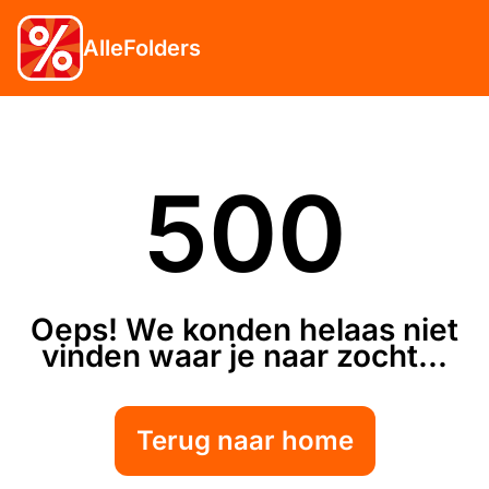
AlleFolders
500
Oeps! We konden helaas niet
vinden waar je naar zocht...
Terug naar home