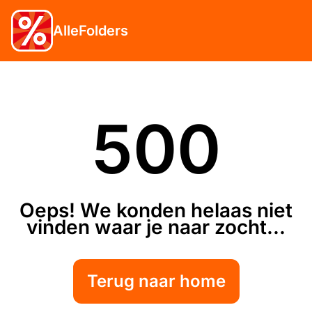
AlleFolders
500
Oeps! We konden helaas niet
vinden waar je naar zocht...
Terug naar home