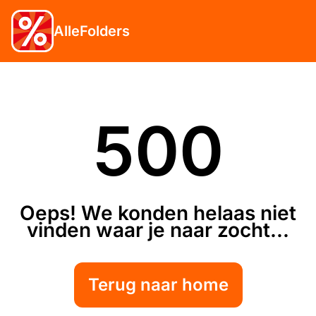
AlleFolders
500
Oeps! We konden helaas niet
vinden waar je naar zocht...
Terug naar home