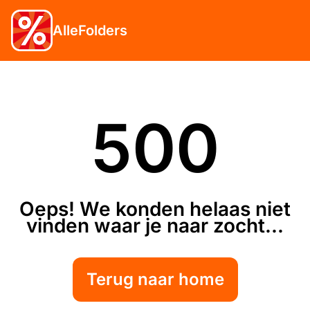
AlleFolders
500
Oeps! We konden helaas niet
vinden waar je naar zocht...
Terug naar home