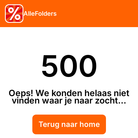
AlleFolders
500
Oeps! We konden helaas niet
vinden waar je naar zocht...
Terug naar home