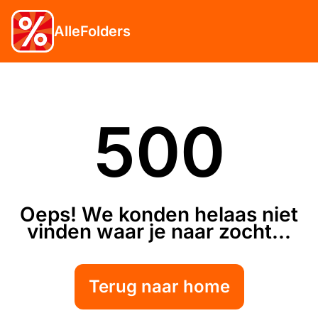
AlleFolders
500
Oeps! We konden helaas niet
vinden waar je naar zocht...
Terug naar home