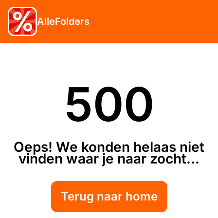
AlleFolders
500
Oeps! We konden helaas niet
vinden waar je naar zocht...
Terug naar home