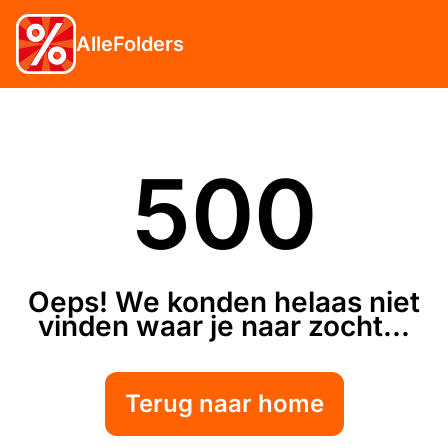
AlleFolders
500
Oeps! We konden helaas niet
vinden waar je naar zocht...
Terug naar home