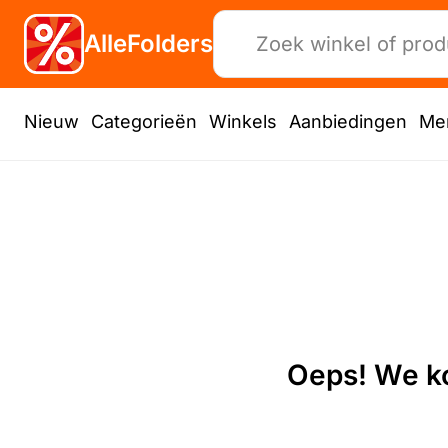
AlleFolders
Nieuw
Categorieën
Winkels
Aanbiedingen
Me
Oeps! We ko