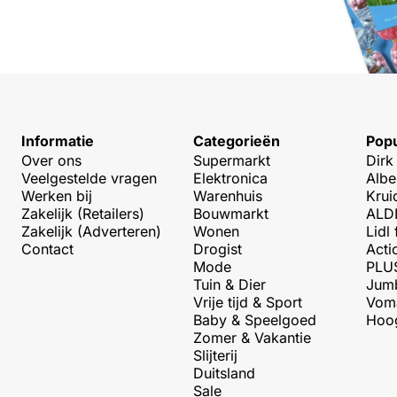
Informatie
Categorieën
Popu
Over ons
Supermarkt
Dirk
Veelgestelde vragen
Elektronica
Albe
Werken bij
Warenhuis
Krui
Zakelijk (Retailers)
Bouwmarkt
ALDI
Zakelijk (Adverteren)
Wonen
Lidl 
Contact
Drogist
Acti
Mode
PLUS
Tuin & Dier
Jumb
Vrije tijd & Sport
Voma
Baby & Speelgoed
Hoog
Zomer & Vakantie
Slijterij
Duitsland
Sale