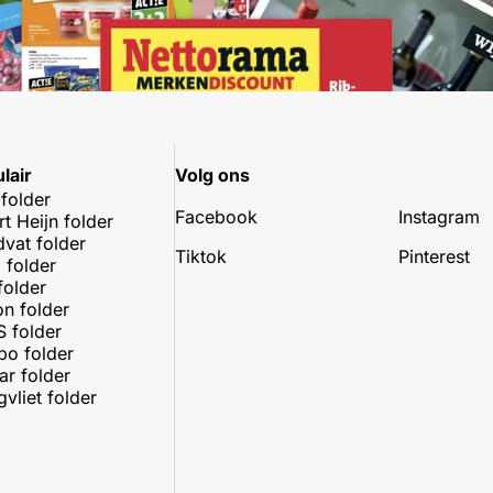
lair
Volg ons
 folder
Facebook
Instagram
rt Heijn folder
dvat folder
Tiktok
Pinterest
 folder
folder
on folder
 folder
o folder
r folder
vliet folder