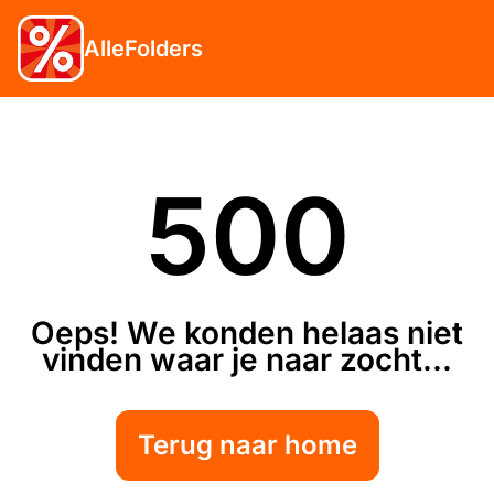
AlleFolders
500
Oeps! We konden helaas niet
vinden waar je naar zocht...
Terug naar home