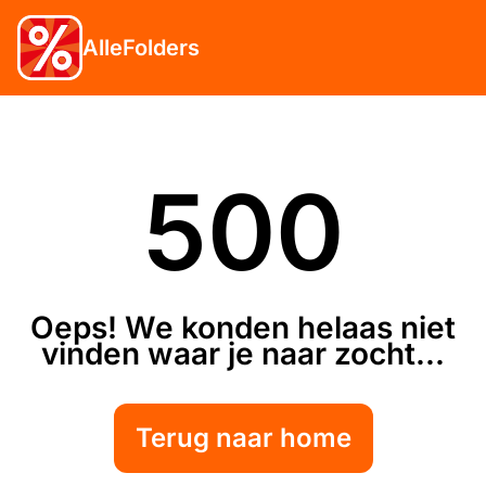
AlleFolders
500
Oeps! We konden helaas niet
vinden waar je naar zocht...
Terug naar home