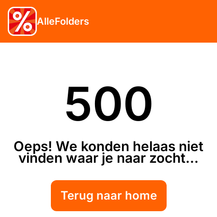
AlleFolders
500
Oeps! We konden helaas niet
vinden waar je naar zocht...
Terug naar home