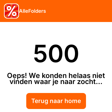
AlleFolders
500
Oeps! We konden helaas niet
vinden waar je naar zocht...
Terug naar home