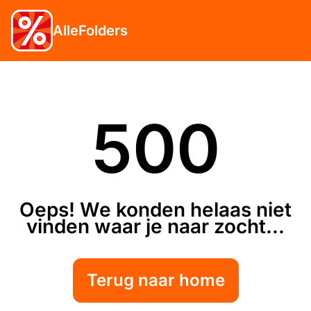
AlleFolders
500
Oeps! We konden helaas niet
vinden waar je naar zocht...
Terug naar home