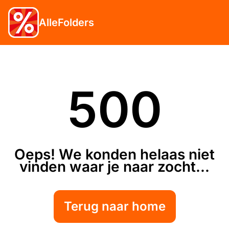
AlleFolders
500
Oeps! We konden helaas niet
vinden waar je naar zocht...
Terug naar home