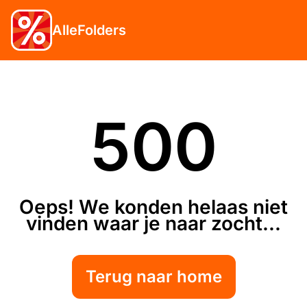
AlleFolders
500
Oeps! We konden helaas niet
vinden waar je naar zocht...
Terug naar home