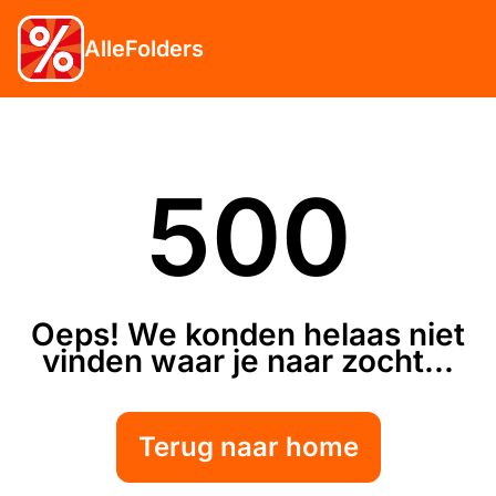
AlleFolders
500
Oeps! We konden helaas niet
vinden waar je naar zocht...
Terug naar home