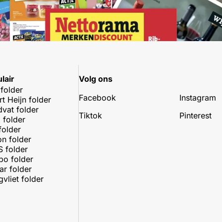
lair
Volg ons
 folder
Facebook
Instagram
rt Heijn folder
dvat folder
Tiktok
Pinterest
 folder
folder
on folder
 folder
o folder
r folder
vliet folder