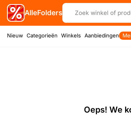
AlleFolders
Nieuw
Categorieën
Winkels
Aanbiedingen
Me
Oeps! We ko