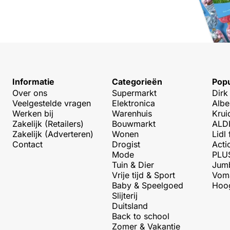
Informatie
Categorieën
Popu
Over ons
Supermarkt
Dirk
Veelgestelde vragen
Elektronica
Albe
Werken bij
Warenhuis
Krui
Zakelijk (Retailers)
Bouwmarkt
ALDI
Zakelijk (Adverteren)
Wonen
Lidl 
Contact
Drogist
Acti
Mode
PLUS
Tuin & Dier
Jumb
Vrije tijd & Sport
Voma
Baby & Speelgoed
Hoog
Slijterij
Duitsland
Back to school
Zomer & Vakantie