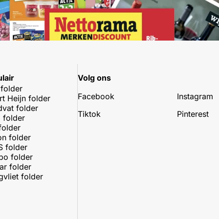
lair
Volg ons
 folder
Facebook
Instagram
rt Heijn folder
dvat folder
Tiktok
Pinterest
 folder
folder
on folder
 folder
o folder
r folder
vliet folder