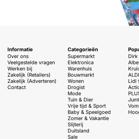
Informatie
Categorieën
Popu
Over ons
Supermarkt
Dirk
Veelgestelde vragen
Elektronica
Albe
Werken bij
Warenhuis
Krui
Zakelijk (Retailers)
Bouwmarkt
ALDI
Zakelijk (Adverteren)
Wonen
Lidl 
Contact
Drogist
Acti
Mode
PLUS
Tuin & Dier
Jumb
Vrije tijd & Sport
Voma
Baby & Speelgoed
Hoog
Zomer & Vakantie
Slijterij
Duitsland
Sale