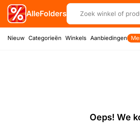
AlleFolders
Nieuw
Categorieën
Winkels
Aanbiedingen
Me
Oeps! We ko