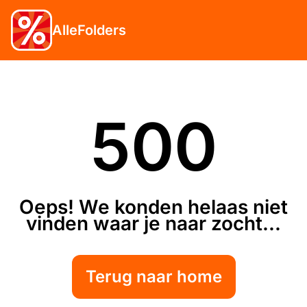
AlleFolders
500
Oeps! We konden helaas niet
vinden waar je naar zocht...
Terug naar home