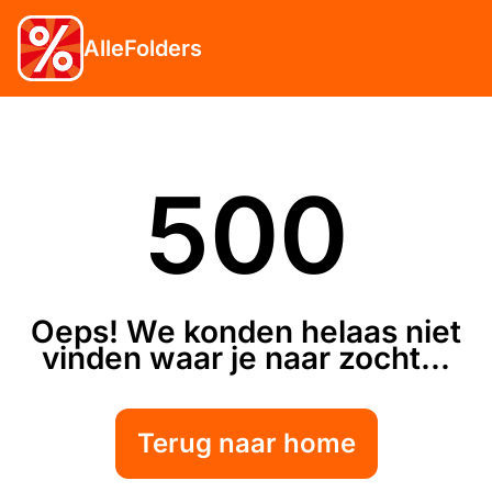
AlleFolders
500
Oeps! We konden helaas niet
vinden waar je naar zocht...
Terug naar home