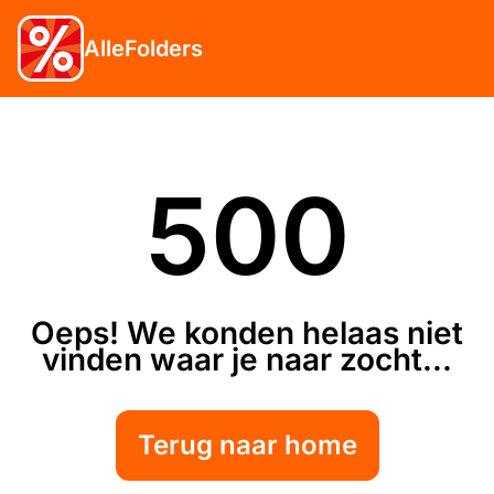
AlleFolders
500
Oeps! We konden helaas niet
vinden waar je naar zocht...
Terug naar home