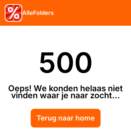
AlleFolders
500
Oeps! We konden helaas niet
vinden waar je naar zocht...
Terug naar home