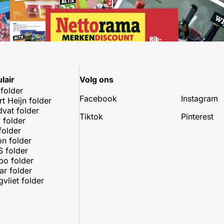
lair
Volg ons
 folder
Facebook
Instagram
rt Heijn folder
dvat folder
Tiktok
Pinterest
 folder
folder
on folder
 folder
o folder
r folder
vliet folder