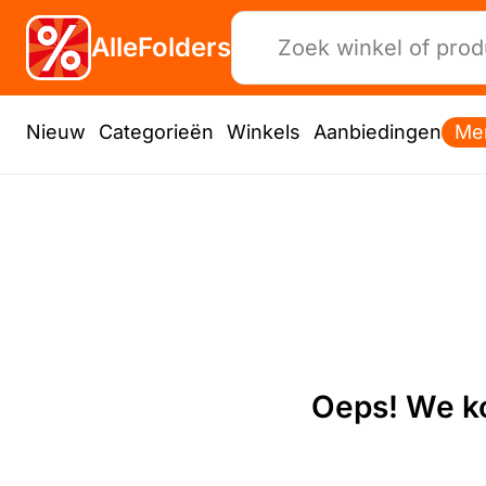
AlleFolders
Nieuw
Categorieën
Winkels
Aanbiedingen
Me
Oeps! We ko