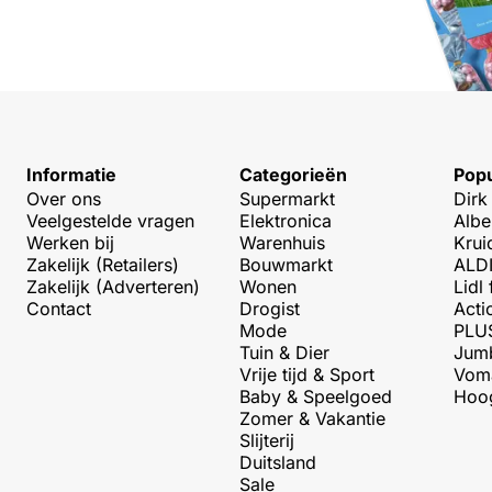
Informatie
Categorieën
Popu
Over ons
Supermarkt
Dirk
Veelgestelde vragen
Elektronica
Albe
Werken bij
Warenhuis
Krui
Zakelijk (Retailers)
Bouwmarkt
ALDI
Zakelijk (Adverteren)
Wonen
Lidl 
Contact
Drogist
Acti
Mode
PLUS
Tuin & Dier
Jumb
Vrije tijd & Sport
Voma
Baby & Speelgoed
Hoog
Zomer & Vakantie
Slijterij
Duitsland
Sale