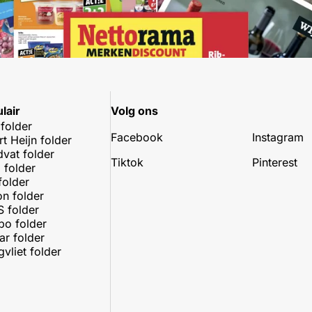
lair
Volg ons
 folder
Facebook
Instagram
rt Heijn folder
dvat folder
Tiktok
Pinterest
 folder
folder
on folder
 folder
o folder
r folder
vliet folder