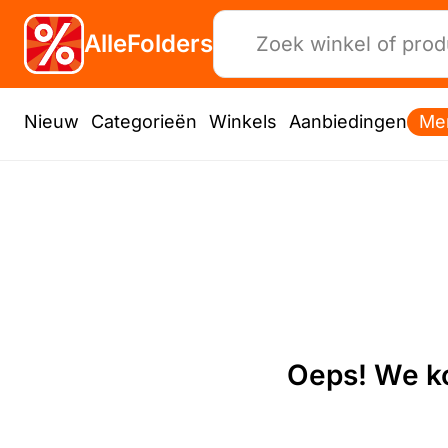
AlleFolders
Nieuw
Categorieën
Winkels
Aanbiedingen
Me
Oeps! We ko