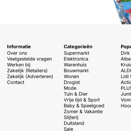
Informatie
Categorieën
Popu
Over ons
Supermarkt
Dirk
Veelgestelde vragen
Elektronica
Albe
Werken bij
Warenhuis
Krui
Zakelijk (Retailers)
Bouwmarkt
ALDI
Zakelijk (Adverteren)
Wonen
Lidl 
Contact
Drogist
Acti
Mode
PLUS
Tuin & Dier
Jumb
Vrije tijd & Sport
Voma
Baby & Speelgoed
Hoog
Zomer & Vakantie
Slijterij
Duitsland
Sale