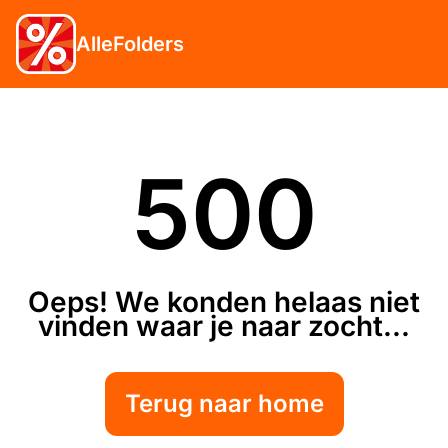
AlleFolders
500
Oeps! We konden helaas niet
vinden waar je naar zocht...
Terug naar home