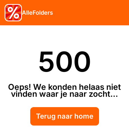
AlleFolders
500
Oeps! We konden helaas niet
vinden waar je naar zocht...
Terug naar home