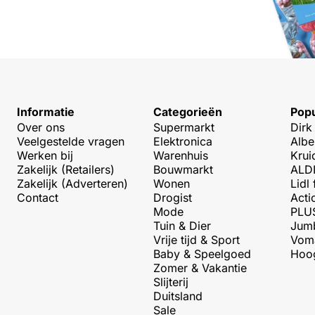
Informatie
Categorieën
Popu
Over ons
Supermarkt
Dirk
Veelgestelde vragen
Elektronica
Albe
Werken bij
Warenhuis
Krui
Zakelijk (Retailers)
Bouwmarkt
ALDI
Zakelijk (Adverteren)
Wonen
Lidl 
Contact
Drogist
Acti
Mode
PLUS
Tuin & Dier
Jumb
Vrije tijd & Sport
Voma
Baby & Speelgoed
Hoog
Zomer & Vakantie
Slijterij
Duitsland
Sale