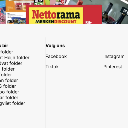
lair
Volg ons
 folder
Facebook
Instagram
rt Heijn folder
dvat folder
Tiktok
Pinterest
 folder
folder
on folder
 folder
o folder
r folder
vliet folder