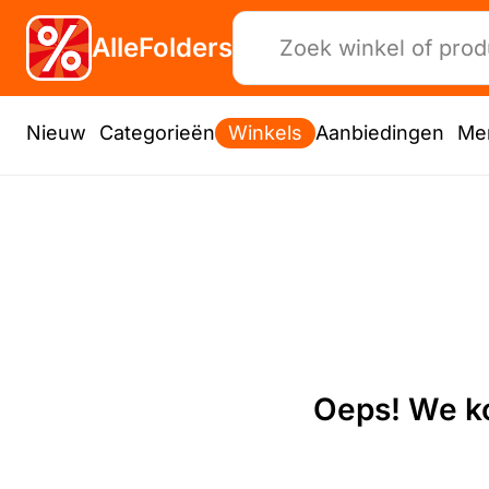
AlleFolders
Nieuw
Categorieën
Winkels
Aanbiedingen
Me
Oeps! We ko