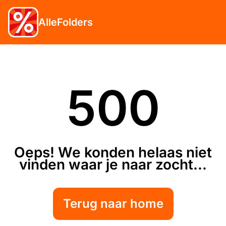
AlleFolders
500
Oeps! We konden helaas niet
vinden waar je naar zocht...
Terug naar home