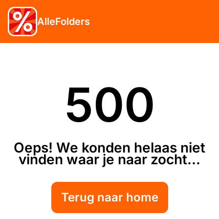
AlleFolders
500
Oeps! We konden helaas niet
vinden waar je naar zocht...
Terug naar home