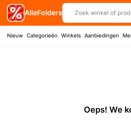
AlleFolders
Nieuw
Categorieën
Winkels
Aanbiedingen
Me
Oeps! We ko