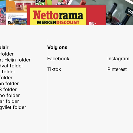
lair
Volg ons
 folder
Facebook
Instagram
rt Heijn folder
dvat folder
Tiktok
Pinterest
 folder
folder
on folder
 folder
o folder
r folder
vliet folder