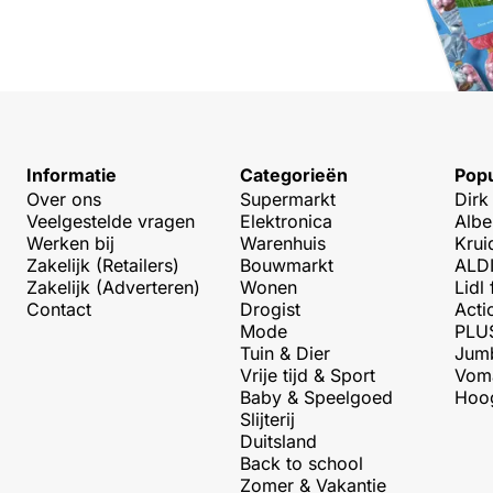
Informatie
Categorieën
Popu
Over ons
Supermarkt
Dirk
Veelgestelde vragen
Elektronica
Albe
Werken bij
Warenhuis
Krui
Zakelijk (Retailers)
Bouwmarkt
ALDI
Zakelijk (Adverteren)
Wonen
Lidl 
Contact
Drogist
Acti
Mode
PLUS
Tuin & Dier
Jumb
Vrije tijd & Sport
Voma
Baby & Speelgoed
Hoog
Slijterij
Duitsland
Back to school
Zomer & Vakantie